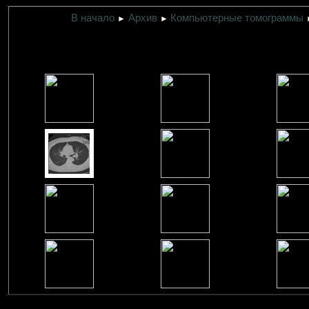
В начало
Архив
Компьютерные томограммы
►
►