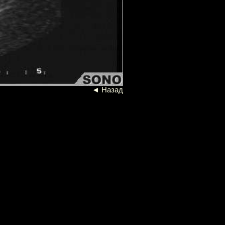
◄
Н
а
зад