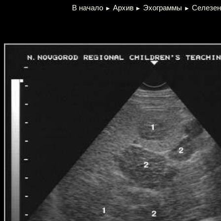
В начало
Архив
Эхограммы
Селезен
►
►
►