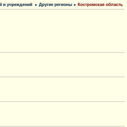
й и учреждений
Д
ругие регионы
Костромская область
►
►