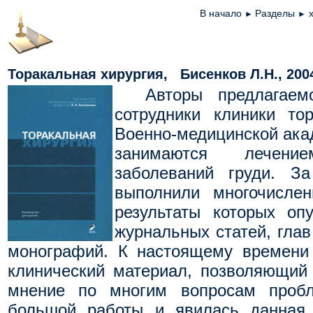
В начало
Разделы
►
►
Торакальная хирургия, Бисенков Л.Н., 200
Авторы предлагаем
сотрудники клиники то
Военно-медицинской акад
занимаются лечение
заболеваний груди. З
выполнили многочислен
результаты которых оп
журнальных статей, глав
монографий. К настоящему времени
клинический материал, позволяющий
мнение по многим вопросам пробл
большой работы и явилась данная к