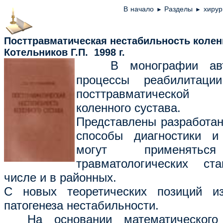
В начало
Разделы
хиру
►
►
Посттравматическая нестабильность коле
Котельников Г.П.
1998 г.
В монографии авт
процессы реабилитац
посттравматической 
коленного сустава.
Представлены разработа
способы диагностики и
могут применят
травматологических ст
числе и в районных.
С новых теоретических позиций и
патогенеза нестабильности.
На основании математического 