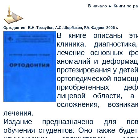
В начало
Книги по р
►
Ортодонтия
В.Н. Трезубов, А.С. Щербаков, Р.А. Фадеев
2006
г.
В книге описаны этио
клиника, диагностик
лечение основных фо
аномалий и деформаци
протезирования у детей
ортопедической помощ
приобретенных деф
лицевой области, 
осложнения, возник
лечения.
Издание предназначено для пов
обучения студентов. Оно также будет