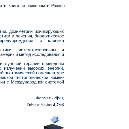
о
Книги по разделам
Разное
►
►
ии, дозиметрии иони­зирующих
ти­ки и лечения, биологическое
 предупреждение и клиника
стики систематизиро­ваны и
камериый метод исследования и
и лучевой терапии приведены
 излу­чений высоких энергий.
ой анатомической номенклатуре
кийской гистологической номен­
вии с Междуна­родной системой
Формат -
djvu
,
Объем файла
4
,
7
м
б