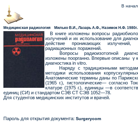
В начал
Медицинская радиология Милько В.И., Лазарь А.Ф., Назимок Н.Ф.
1980
г.
В книге изложены вопросы радиобиолог
излучений и их использование для диагнос
действие проникающих из­лучений,
радиационных пора­жений.
Вопросы радиоизотопной диагно
изложены поорганно. Впервые описаны
γ
диагностика
in vitro
.
Наряду с традиционными методам
методики использования корпускулярных
Анатомические термины даны по Парижск
(1965 г.), гисто­логические— согласно То
клатуре (1975 г.), единицы —в соответст
единиц (СИ) и стандартом СЭВ СТ СЭВ 1052—78.
Для студентов медицинских институтов и врачей.
Пароль для открытия документа
:
Surgerycom