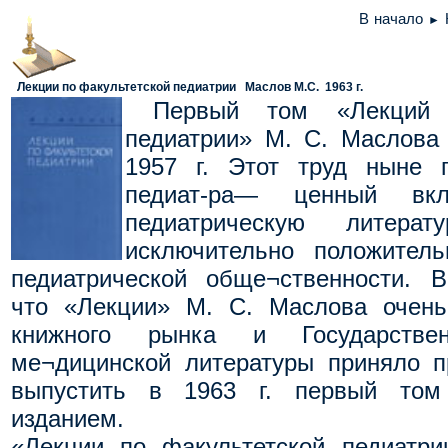
В начало
►
Лекции по факультетской педиатрии Маслов М.С.
1963 г.
Первый том «Лекций п
педиатрии» М. С. Маслова
1957 г. Этот труд ныне п
педиат-ра— ценный вк
педиатрическую литера
исключительно положител
педиатрической обще¬ственности. В
что «Лекции» М. С. Маслова очень
книжного рынка и Государствен
ме¬дицинской литературы приняло 
выпустить в 1963 г. первый том
изданием.
«Лекции по факультетской педиатр