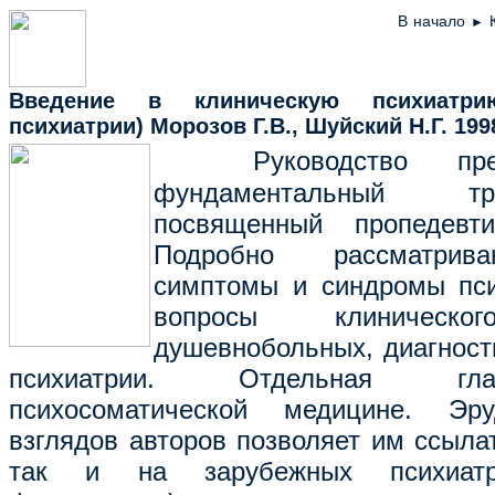
В начало
►
Введение в клиническую психиатри
психиатрии) Морозов Г.В., Шуйский Н.Г.
1998
Руководство пр
фундаментальный т
посвященный пропедевт
Подробно рассматрива
симптомы и синдромы пси
вопросы клиническог
душевнобольных, диагност
психиатрии. Отдельная гл
психосоматической медицине. Э
взглядов авторов позволяет им ссылат
так и на зарубежных психиат