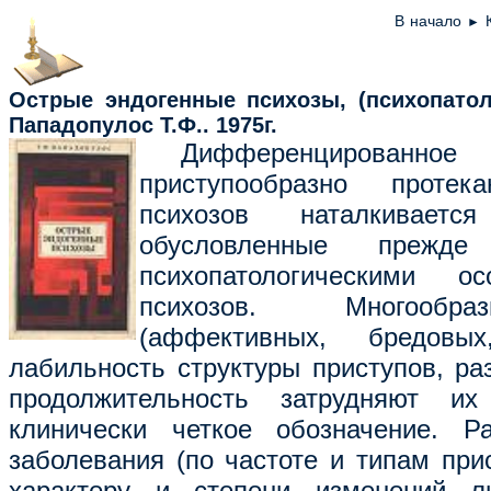
В начало
►
Острые эндогенные психозы,
(психопатол
Пападопулос Т.Ф.
.
1975
г.
Дифференцированное
приступообразно протек
психозов наталкиваетс
обусловленные прежде
психопатологическими о
психозов. Многообр
(аффективных, бредовых,
лабильность структуры приступов, ра
продолжительность затрудняют и
клинически четкое обозначение. Р
заболевания (по частоте и типам при
характеру и степени изменений ли