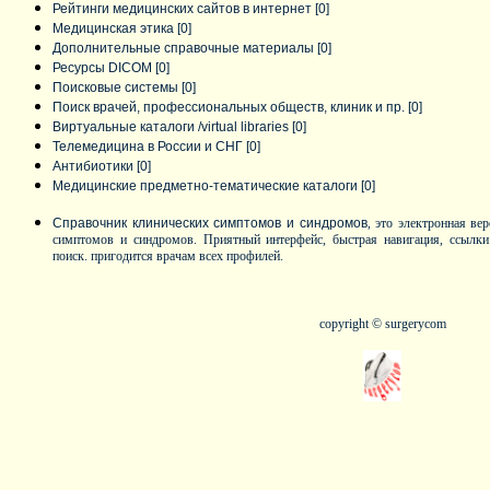
Рейтинги медицинских сайтов в интернет
[0]
Медицинская этика
[0]
Дополнительные справочные материалы
[0]
Ресурсы DICOM
[0]
Поисковые системы
[0]
Поиск врачей, профессиональных обществ, клиник и пр.
[0]
Виртуальные каталоги /virtual libraries
[0]
Телемедицина в России и СНГ
[0]
Антибиотики
[0]
Медицинские предметно-тематические каталоги
[0]
Справочник клинических симптомов и синдромов
,
э
то электронная ве
симптомов и синдромов.
Приятный интерфейс, быстрая навигация, ссылки
поиск. пригодится врачам всех профилей.
copyright
© surgerycom