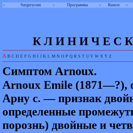
●
●
●
●
Surgerycom
Программы
Книги
К Л И
Н
И
Ч
Е
С
К
A
B
C
D
E
F
G
H
I
J
K
L
M
N
O
P
Q
R
S
T
U
V
W
X
Y
Z
Симптом
Arnoux
.
Arnoux Emile
(1871—?), 
Арну с. — признак двой
определенные промежутк
порознь) двойные и четв