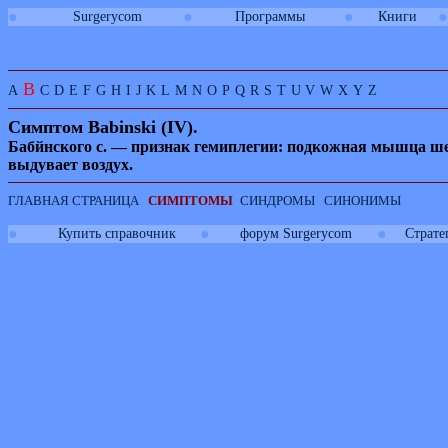
●
●
●
●
Surgerycom
Программы
Книги
B
A
C
D
E
F
G
H
I
J
K
L
M
N
O
P
Q
R
S
T
U
V
W
X
Y
Z
Симптом
Babinski
(
IV
).
Бабйнского с. — признак гемиплегии: подкожная мышца шеи 
выдувает воздух.
ГЛАВНАЯ СТРАНИЦА
СИМПТОМЫ
СИНДРОМЫ
СИНОНИМЫ
●
●
●
Купить справочник
форум Surgerycom
Страте