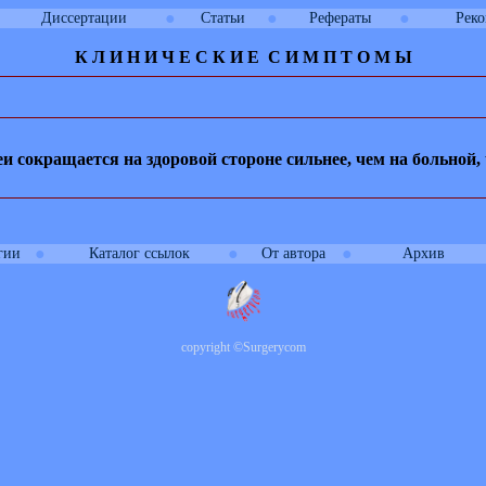
●
●
●
Диссертации
Статьи
Рефераты
Рек
К Л И
Н
И
Ч
Е
С
К
И
Е
С
И
М
П
Т
О
М
Ы
сокращается на здоровой стороне сильнее, чем на больной, 
●
●
●
гии
Каталог ссылок
От автора
Архив
copyright
©
Surgerycom