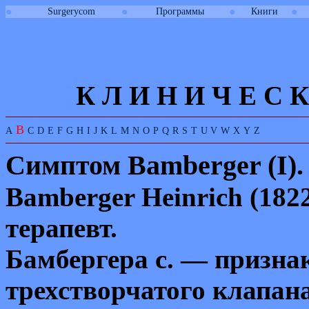
●
●
●
●
Surgerycom
Программы
Книги
К Л И
Н
И
Ч
Е
С
К
B
A
C
D
E
F
G
H
I
J
K
L
M
N
O
P
Q
R
S
T
U
V
W
X
Y
Z
Симптом
Bamberger
(
I
)
.
Bamberger Heinrich
(182
терапевт.
Бамбергера с. — призн
трехстворчатого клапан