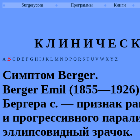
●
●
●
●
Surgerycom
Программы
Книги
К Л И
Н
И
Ч
Е
С
К
B
A
C
D
E
F
G
H
I
J
K
L
M
N
O
P
Q
R
S
T
U
V
W
X
Y
Z
Симптом
Berger
.
Berger Emil
(1855—1926)
Бергера с. — признак ра
и прогрессивного парал
эллипсовидный зрачок.