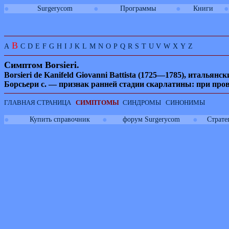
●
●
●
●
Surgerycom
Программы
Книги
B
A
C
D
E
F
G
H
I
J
K
L
M
N
O
P
Q
R
S
T
U
V
W
X
Y
Z
Симптом
Borsieri.
Borsieri de Kanifeld Giovanni Battista
(1725—1785), итальянск
Борсьери с. — признак ранней стадии скарлатины: при про
ГЛАВНАЯ СТРАНИЦА
СИМПТОМЫ
СИНДРОМЫ
СИНОНИМЫ
●
●
●
Купить справочник
форум Surgerycom
Страте