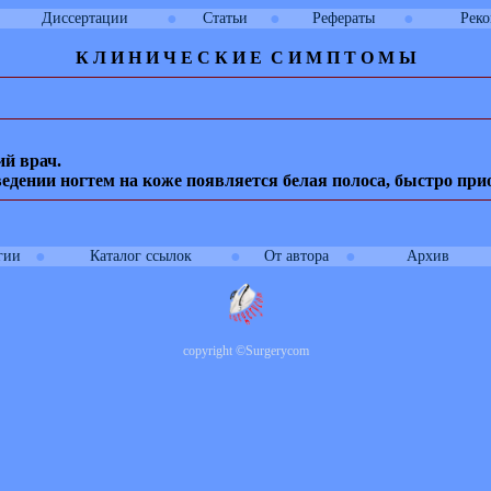
●
●
●
Диссертации
Статьи
Рефераты
Рек
К Л И
Н
И
Ч
Е
С
К
И
Е
С
И
М
П
Т
О
М
Ы
ий врач.
ведении ногтем на коже появляется белая полоса, быстро пр
●
●
●
гии
Каталог ссылок
От автора
Архив
copyright
©
Surgerycom