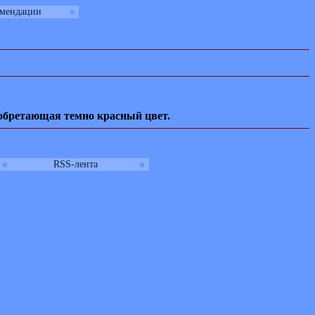
●
омендации
иобретающая темно красный цвет.
●
●
RSS-лента