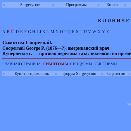
●
●
●
●
Surgerycom
Программы
Книги
К Л И
Н
И
Ч
Е
C
A
B
D
E
F
G
H
I
J
K
L
M
N
O
P
Q
R
S
T
U
V
W
X
Y
Z
Симптом
Coopernail.
Coopernail George P. (1876—?),
американский врач
.
Купернейла с. — признак перелома таза: экхимозы на пром
ГЛАВНАЯ СТРАНИЦА
СИМПТОМЫ
СИНДРОМЫ
СИНОНИМЫ
●
●
●
●
Купить справочник
форум Surgerycom
Стратегии
co