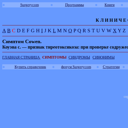
●
●
●
●
Surgerycom
Программы
Книги
К Л И
Н
И
Ч
Е
A
B
C
D
E
F
G
H
I
J
K
L
M
N
O
P
Q
R
S
T
U
V
W
X
Y
Z
Симптом
Cowen
.
Коуэна с. — признак тиреотоксикоза: при проверке содруже
ГЛАВНАЯ СТРАНИЦА
СИМПТОМЫ
СИНДРОМЫ
СИНОНИМЫ
●
●
●
●
Купить справочник
форум Surgerycom
Стратегии
co