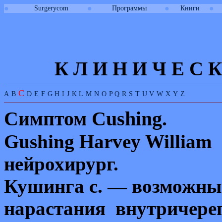
●
●
●
●
Surgerycom
Программы
Книги
К Л И
Н
И
Ч
Е
С
К
C
A
B
D
E
F
G
H
I
J
K
L
M
N
O
P
Q
R
S
T
U
V
W
X
Y
Z
Симптом
Cushing
.
Gushing Harvey William
(
нейрохирург.
Кушинга с. — возможны
нарастания внутричере