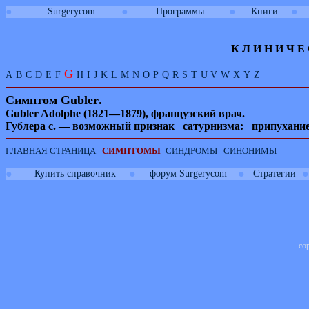
●
●
●
●
Surgerycom
Программы
Книги
К Л И
Н
И
Ч
Е
G
A
B
C
D
E
F
H
I
J
K
L
M
N
O
P
Q
R
S
T
U
V
W
X
Y
Z
Симптом
Gubler
.
Gubler Adolphe
(1821—1879), французский врач.
Гублера с. — возможный признак сатурнизма: припухание
ГЛАВНАЯ СТРАНИЦА
СИМПТОМЫ
СИНДРОМЫ
СИНОНИМЫ
●
●
●
●
Купить справочник
форум Surgerycom
Стратегии
co