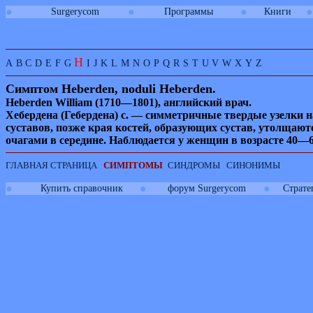
●
●
●
●
Surgerycom
Программы
Книги
H
A
B
C
D
E
F
G
I
J
K
L
M
N
O
P
Q
R
S
T
U
V
W
X
Y
Z
Симптом
Heberden,
noduli Heberden.
Heberden William
(1710—1801), английский врач.
Хебердена (Гебердена) с. — симметричные твердые узелки н
суставов, позже края костей, образующих сустав, утолщаю
очагами в середине. Наблюдается у женщин в возрасте 40
ГЛАВНАЯ СТРАНИЦА
СИМПТОМЫ
СИНДРОМЫ
СИНОНИМЫ
●
●
●
Купить справочник
форум Surgerycom
Страте