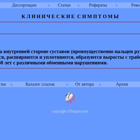
●
●
●
Диссертации
Статьи
Рефераты
Рек
К Л И
Н
И
Ч
Е
С
К
И
Е
С
И
М
П
Т
О
М
Ы
а внутренней стороне суставов (преимущественно пальцев ру
тся, расширяются и уплотняются, образуются выросты с тра
—60 лет с различными обменными нарушениями.
●
●
●
гии
Каталог ссылок
От автора
Архив
copyright
©
Surgerycom