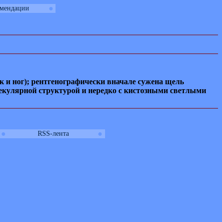
●
омендации
к и ног); рентгенографически вначале сужена щель
бекулярной структурой и нередко с кистозными светлыми
●
●
RSS-лента