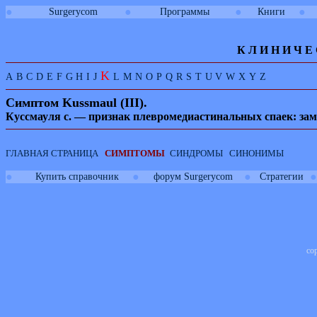
●
●
●
●
Surgerycom
Программы
Книги
К Л И
Н
И
Ч
Е
K
A
B
C
D
E
F
G
H
I
J
L
M
N
O
P
Q
R
S
T
U
V
W
X
Y
Z
Симптом
Kussmaul
(
III
).
Куссмауля с. — признак плевромедиастинальных спаек: зам
ГЛАВНАЯ СТРАНИЦА
СИМПТОМЫ
СИНДРОМЫ
СИНОНИМЫ
●
●
●
●
Купить справочник
форум Surgerycom
Стратегии
co