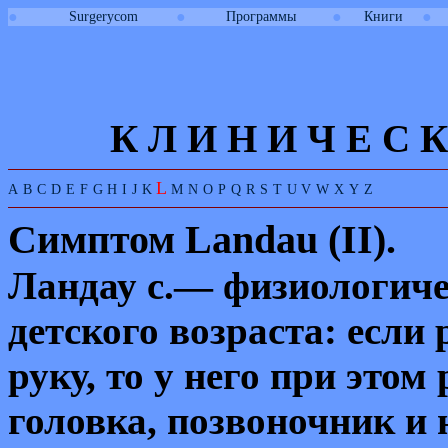
●
●
●
●
Surgerycom
Программы
Книги
К Л И
Н
И
Ч
Е
С
К
L
A
B
C
D
E
F
G
H
I
J
K
M
N
O
P
Q
R
S
T
U
V
W
X
Y
Z
Симптом
Landau
(
II
).
Ландау с.— физиологиче
детского воз
раста: если
руку, то у него при это
головка, позвоночник и 