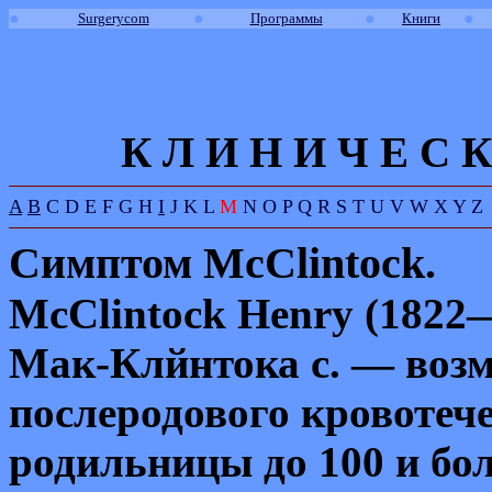
●
●
●
●
Surgerycom
Программы
Книги
К Л И
Н
И
Ч
Е
С
К
A
B
C
D
E
F
G
H
I
J
K
L
M
N
O
P
Q
R
S
T
U
V
W
X
Y
Z
Симптом
McClintock
.
McClintock Henry
(1822—
Мак-Клйнтока с. — воз
послеродового кровоте
ч
родильницы до 100 и бол