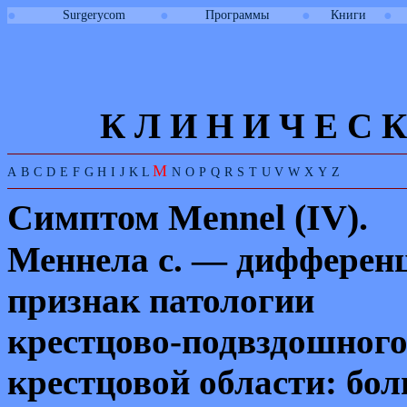
●
●
●
●
Surgerycom
Программы
Книги
К Л И
Н
И
Ч
Е
С
К
M
A
B
C
D
E
F
G
H
I
J
K
L
N
O
P
Q
R
S
T
U
V
W
X
Y
Z
Симптом
Mennel
(
IV
).
Меннела с. — дифферен
признак патологии
к
p
естцово-подвздошного
к
p
естцовой области: бол