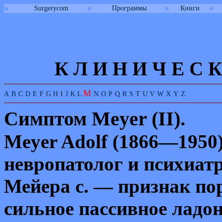
●
●
●
●
Surgerycom
Программы
Книги
К Л И
Н
И
Ч
Е
С
К
M
A
B
C
D
E
F
G
H
I
J
K
L
N
O
P
Q
R
S
T
U
V
W
X
Y
Z
Симптом
Meyer
(
II
).
Meyer Adolf
(1866—1950)
невропатолог и психиатр
Мейера с. — признак по
сильное пассивное ладо