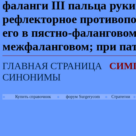
фаланги
III
пальца руки
рефлекторное противоп
его в пястно-фаланговом
межфаланговом; при пат
ГЛАВНАЯ СТРАНИЦА
СИМ
СИНОНИМЫ
●
●
●
●
Купить справочник
форум Surgerycom
Стратегии