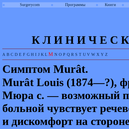
●
●
●
●
Surgerycom
Программы
Книги
К Л И
Н
И
Ч
Е
С
К
M
A
B
C
D
E
F
G
H
I
J
K
L
N
O
P
Q
R
S
T
U
V
W
X
Y
Z
Симптом
Murât.
Murât Louis
(1874—?), ф
Мюра с. — возможный пр
больной чувствует рече
и дискомфорт на сторон