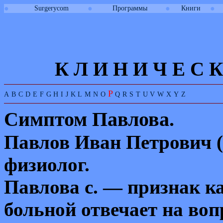
●
●
●
●
Surgerycom
Программы
Книги
К Л И
Н
И
Ч
Е
С
К
P
A
B
C
D
E
F
G
H
I
J
K
L
M
N
O
Q
R
S
T
U
V
W
X
Y
Z
Симптом Павлова.
Павлов Иван Петрович 
физиолог.
Павлова с. — признак ка
больной отвечает на воп