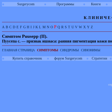
●
●
●
●
Surgerycom
Программы
Книги
К Л И
Н
И
Ч
Е
P
A
B
C
D
E
F
G
H
I
J
K
L
M
N
O
Q
R
S
T
U
V
W
X
Y
Z
Симптом
Puusepp
(
II
).
Пуусепа с. — признак ишиаса: ранняя пигментация кожи по
ГЛАВНАЯ СТРАНИЦА
СИМПТОМЫ
СИНДРОМЫ
СИНОНИМЫ
●
●
●
●
Купить справочник
форум Surgerycom
Стратегии
co