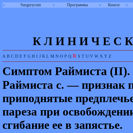
●
●
●
●
Surgerycom
Программы
Книги
К Л И
Н
И
Ч
Е
С
К
R
A
B
C
D
E
F
G
H
I
J
K
L
M
N
O
P
Q
S
T
U
V
W
X
Y
Z
Симптом Раймиста (
II
).
Раймиста с. — признак 
приподнятые
предплечье
пареза при освобождени
сгибание ее в запястье.