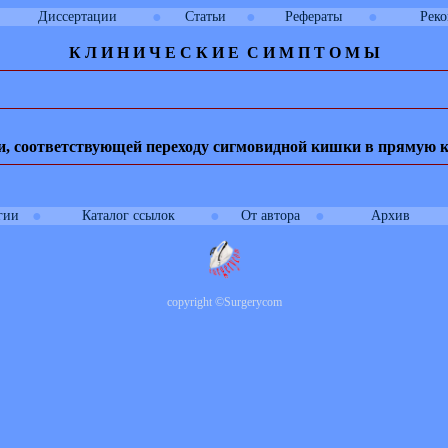
●
●
●
Диссертации
Статьи
Рефераты
Рек
К Л И
Н
И
Ч
Е
С
К
И
Е
С
И
М
П
Т
О
М
Ы
ки, соответствующей переходу сигмовидной кишки в прямую 
●
●
●
гии
Каталог ссылок
От автора
Архив
copyright
©
Surgerycom