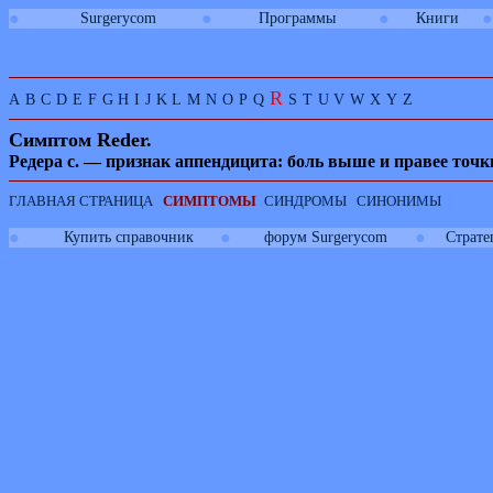
●
●
●
●
Surgerycom
Программы
Книги
R
A
B
C
D
E
F
G
H
I
J
K
L
M
N
O
P
Q
S
T
U
V
W
X
Y
Z
Симптом
Reder.
Редера с. — признак аппендицита: боль выше и правее точ
ГЛАВНАЯ СТРАНИЦА
СИМПТОМЫ
СИНДРОМЫ
СИНОНИМЫ
●
●
●
Купить справочник
форум Surgerycom
Страте