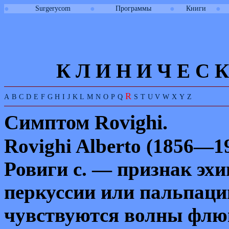
●
●
●
●
Surgerycom
Программы
Книги
К Л И
Н
И
Ч
Е
С
К
R
A
B
C
D
E
F
G
H
I
J
K
L
M
N
O
P
Q
S
T
U
V
W
X
Y
Z
Симптом
Rovighi.
Rovighi Alberto
(1856—19
Ровиги с. — признак эхи
перкуссии или пальпаци
чувствуются волны флю