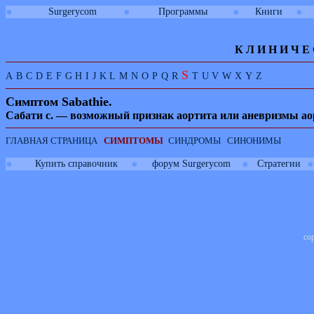
●
●
●
●
Surgerycom
Программы
Книги
К Л И
Н
И
Ч
Е
S
A
B
C
D
E
F
G
H
I
J
K
L
M
N
O
P
Q
R
T
U
V
W
X
Y
Z
Си
мптом
Sabathie.
Сабати с. — возможный признак аортита или аневризмы ао
ГЛАВНАЯ СТРАНИЦА
СИМПТОМЫ
СИНДРОМЫ
СИНОНИМЫ
●
●
●
●
Купить справочник
форум Surgerycom
Стратегии
co