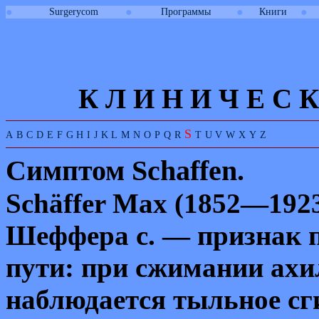
●
●
●
●
Surgerycom
Программы
Книги
К Л И
Н
И
Ч
Е
С
К
S
A
B
C
D
E
F
G
H
I
J
K
L
M
N
O
P
Q
R
T
U
V
W
X
Y
Z
Симптом
Schaffen.
Schäffer
Max
(1852—1923
Шеффера с. — признак 
пути: при с
жимании ахи
наблюдается тыльное с