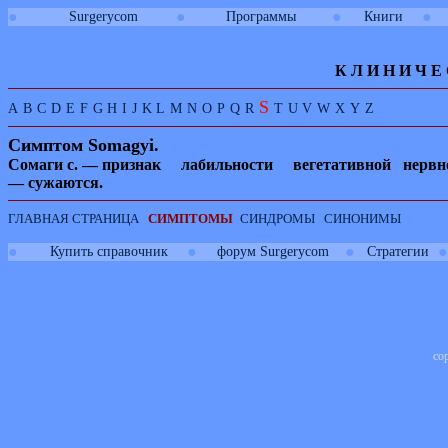
●
●
●
●
Surgerycom
Программы
Книги
К Л И
Н
И
Ч
Е
S
A
B
C
D
E
F
G
H
I
J
K
L
M
N
O
P
Q
R
T
U
V
W
X
Y
Z
Симптом
Somagyi
.
Сомаги с. — признак лабильности вегетативной
нервн
— су
жаются.
ГЛАВНАЯ СТРАНИЦА
СИМПТОМЫ
СИНДРОМЫ
СИНОНИМЫ
●
●
●
●
Купить справочник
форум Surgerycom
Стратегии
co