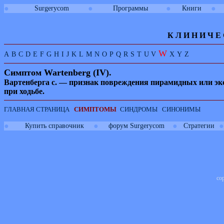
●
●
●
●
Surgerycom
Программы
Книги
К Л И
Н
И
Ч
Е
W
A
B
C
D
E
F
G
H
I
J
K
L
M
N
O
P
Q
R
S
T
U
V
X
Y
Z
Симптом
Wartenberg
(
IV
).
Вартенберга с. — признак повреждения пирамидных или э
при ходьбе.
ГЛАВНАЯ СТРАНИЦА
СИМПТОМЫ
СИНДРОМЫ
СИНОНИМЫ
●
●
●
●
Купить справочник
форум Surgerycom
Стратегии
co