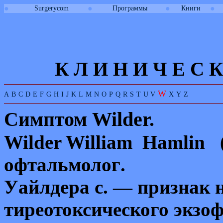
●
●
●
●
Surgerycom
Программы
Книги
К Л И
Н
И
Ч
Е
С
К
W
A
B
C
D
E
F
G
H
I
J
K
L
M
N
O
P
Q
R
S
T
U
V
X
Y
Z
Симптом
Wilder.
Wilder William Hamlin
офтальмолог
.
Уайлдера с. — признак 
тиреотоксического экзо