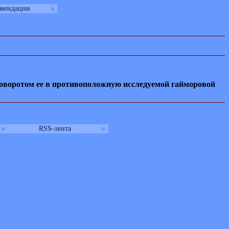
●
омендации
 поворотом ее в противоположную исследуемой гайморовой
●
●
RSS-лента