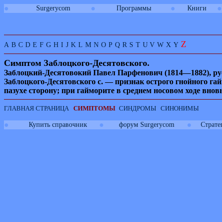
●
●
●
●
Surgerycom
Программы
Книги
Z
A
B
C
D
E
F
G
H
I
J
K
L
M
N
O
P
Q
R
S
T
U
V
W
X
Y
Симптом Заблоцкого-Десятовского.
Заблоцкий-Десятовокий Павел Парфенович (1814—1882), рус
Заблоцкого-Десятовского с. — признак острого гнойного га
пазухе сторону; при гайморите в среднем носовом ходе внов
ГЛАВНАЯ СТРАНИЦА
СИМПТОМЫ
СИНДРОМЫ
СИНОНИМЫ
●
●
●
Купить справочник
форум Surgerycom
Страте