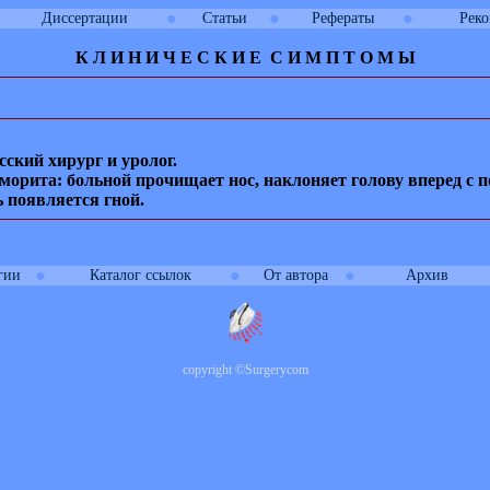
●
●
●
Диссертации
Статьи
Рефераты
Рек
К Л И
Н
И
Ч
Е
С
К
И
Е
С
И
М
П
Т
О
М
Ы
ский хирург и уролог.
йморита: больной прочищает нос, наклоняет голову вперед с
ь появляется гной.
●
●
●
гии
Каталог ссылок
От автора
Архив
copyright
©
Surgerycom