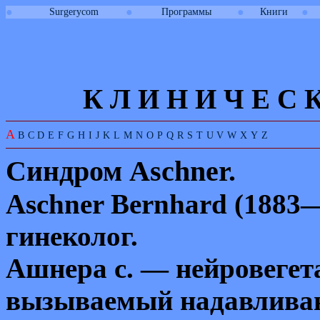
●
●
●
●
Surgerycom
Программы
Книги
К Л И
Н
И
Ч
Е
С
A
B
C
D
E
F
G
H
I
J
K
L
M
N
O
P
Q
R
S
T
U
V
W
X
Y
Z
Синдром
Aschner.
Aschner Bernhard
(1883—
гинеколог.
Ашнера с. — нейровеге
вызываемый надавливан