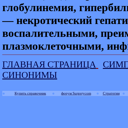
глобулинемия, гипербил
— некротический гепати
воспалительными, преи
плазмоклеточными, инф
ГЛАВНАЯ СТРАНИЦА
СИМ
СИНОНИМЫ
●
●
●
●
Купить справочник
форум Surgerycom
Стратегии