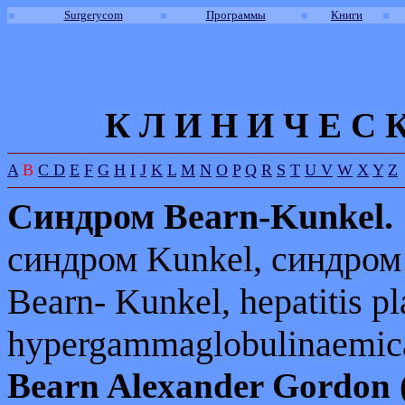
●
●
●
●
Surgerycom
Программы
Книги
К Л И
Н
И
Ч
Е
С
A
B
C
D
E
F
G
H
I
J
K
L
M
N
O
P
Q
R
S
T
U
V
W
X
Y
Z
Синдром
Bearn
-Kunkel.
синдром
Kunkel,
синдро
Bearn-
Kunkel,
hepatitis p
hypergammaglobu
linaemic
Bearn Alexander Gordon