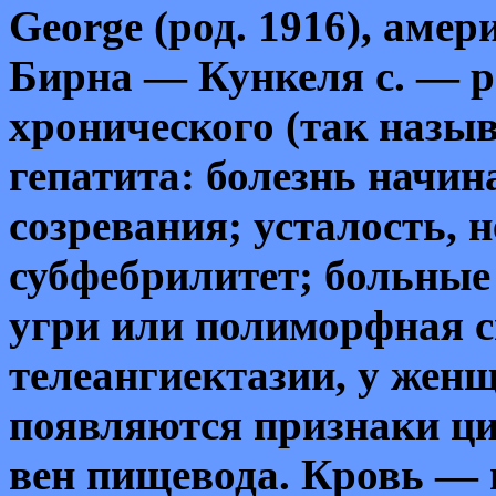
George
(
род
. 1916),
амери
Бирна
— Кункеля с. — 
хронического (так назы
гепатита: болезнь начин
созревания; усталость, 
субфебрилитет; больные
угри или полиморфная сы
телеангиектазии, у женщ
появляются признаки ци
вен пищевода. Кровь — 