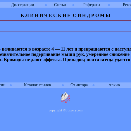
●
●
●
Диссертации
Статьи
Рефераты
Рек
К Л И
Н
И
Ч
Е
С
К
И
Е
С
И
Н Д Р О М Ы
 начинаются в возрасте 4 — 11 лет и прекращаются с наступ
незначительное подергивание мышц рук, умеренное снижение 
ся. Бромиды не дают эффекта. Припадок; почти всегда удает
●
●
●
гии
Каталог ссылок
От автора
Архив
copyright
©
Surgerycom