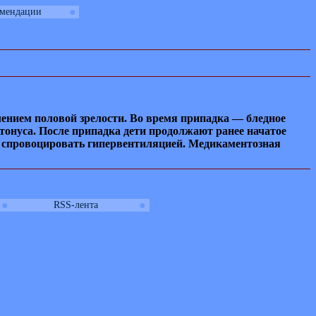
●
омендации
лением половой зрелости. Во время припадка — бледное
тонуса. После припадка дети продолжают ранее начатое
ся спровоцировать гипервентиляцией. Медикаментозная
●
●
RSS-лента