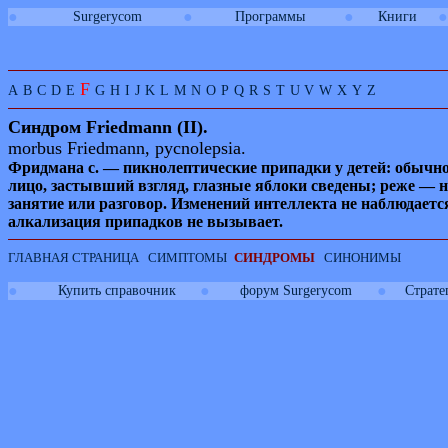
●
●
●
●
Surgerycom
Программы
Книги
F
A
B
C
D
E
G
H
I
J
K
L
M
N
O
P
Q
R
S
T
U
V
W
X
Y
Z
Синдром
Friedmann
(
II
)
.
morbus Friedmann, pycnolepsia.
Фридмана с. — пикнолептические припадки у детей: обычно
лицо, застывший взгляд, глазные яблоки сведены; реже — 
занятие или разговор. Изменений интеллекта не наблюдает
алкализация припадков не вызывает.
ГЛАВНАЯ СТРАНИЦА
СИМПТОМЫ
СИНДРОМЫ
СИНОНИМЫ
●
●
●
Купить справочник
форум Surgerycom
Страте