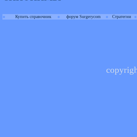
●
●
●
●
Купить справочник
форум Surgerycom
Стратегии
copyrig