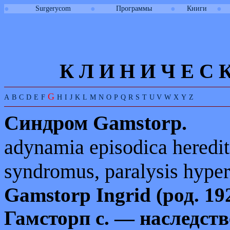
●
●
●
●
Surgerycom
Программы
Книги
К Л И
Н
И
Ч
Е
С
G
A
B
C
D
E
F
H
I
J
K
L
M
N
O
P
Q
R
S
T
U
V
W
X
Y
Z
Синдром
Gamstorp.
adynamia episodica heredi
syndromus, paralysis hyper
Gamstorp
Ingrid
(
род
. 19
Гамсторп с. — наследст