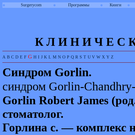
●
●
●
●
Surgerycom
Программы
Книги
К Л И
Н
И
Ч
Е
С
G
A
B
C
D
E
F
H
I
J
K
L
M
N
O
P
Q
R
S
T
U
V
W
X
Y
Z
Синдром
Gorlin.
синдром
Gorlin
-
Chandhry
Gorlin
Robert
James
(род
стоматолог.
Горлина
с. — комплекс 