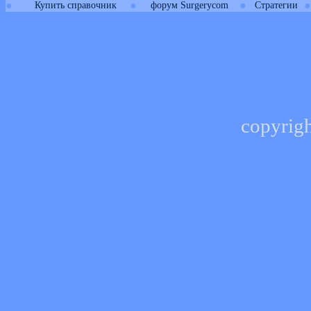
●
●
●
●
Купить справочник
форум Surgerycom
Стратегии
copyrig