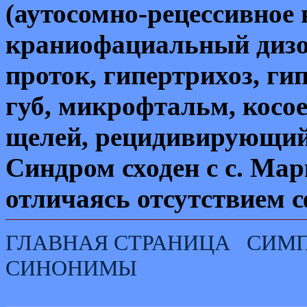
(аутосомно-рецессивное 
краниофациальный дизос
проток, гипертрихоз, г
губ, микрофтальм, косо
щелей, рецидивирующий 
Синдром сходен с с. Ма
отличаясь отсутствием 
ГЛАВНАЯ СТРАНИЦА
СИМ
СИНОНИМЫ