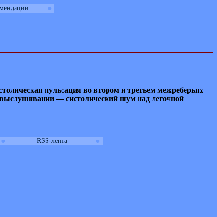
●
омендации
столическая пульсация во втором и третьем межреберьях
ри выслушивании — систолический шум над легочной
●
●
RSS-лента