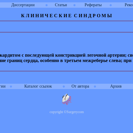
●
●
●
Диссертации
Статьи
Рефераты
Рек
К Л И
Н
И
Ч
Е
С
К
И
Е
С
И
Н Д Р О М Ы
кардитом с последующей констрикцией легочной артерии; си
ие границ сердца, особенно в третьем межреберье слева; п
●
●
●
гии
Каталог ссылок
От автора
Архив
copyright
©
Surgerycom