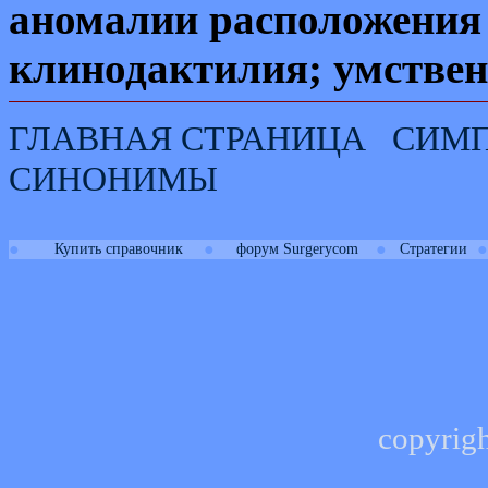
аномалии расположения з
клинодактилия; умствен
ГЛАВНАЯ СТРАНИЦА
СИМ
СИНОНИМЫ
●
●
●
●
Купить справочник
форум Surgerycom
Стратегии
copyrig