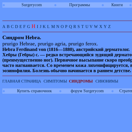
●
●
●
●
Surgerycom
Программы
Книги
H
A
B
C
D
E
F
G
I
J
K
L
M
N
O
P
Q
R
S
T
U
V
W
X
Y
Z
Синдром
Hebra
.
prurigo Hebrae, prurigo agria, prurigo ferox.
Hebra Ferdinand von
(1816—1880), австрийский дерматолог.
Хебры (Гебры) с. — редко встречающийся зудящий дермато
(преимущественно ног). Первичное высыпание скоро преобр
часто нагнаивается. Со временем кожа лихенифицируется
эозинофилия. Болезнь обычно начинается в раннем детстве.
ГЛАВНАЯ СТРАНИЦА
СИМПТОМЫ
СИНДРОМЫ
СИНОНИМЫ
●
●
●
Купить справочник
форум Surgerycom
Страте