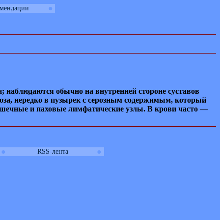
●
омендации
; наблюдаются обычно на внутренней стороне суставов
роза, нередко в пузырек с серозным содержимым, который
шечные и паховые лимфатические узлы. В крови часто —
●
●
RSS-лента