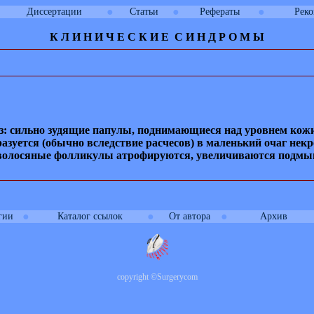
●
●
●
Диссертации
Статьи
Рефераты
Рек
К Л И
Н
И
Ч
Е
С
К
И
Е
С
И
Н Д Р О М Ы
з: сильно зудящие папулы, поднимающиеся над уровнем кожи
азуется (обычно вследствие расчесов) в маленький очаг нек
, волосяные фолликулы атрофируются, увеличиваются подмы
●
●
●
гии
Каталог ссылок
От автора
Архив
copyright
©
Surgerycom