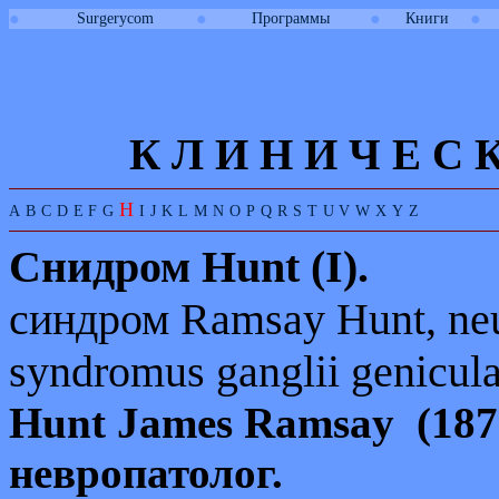
●
●
●
●
Surgerycom
Программы
Книги
К Л И
Н
И
Ч
Е
С
H
A
B
C
D
E
F
G
I
J
K
L
M
N
O
P
Q
R
S
T
U
V
W
X
Y
Z
Снидром
Hunt (I)
.
синдром
Ramsay Hunt, neur
syndromus ganglii genicula
Hunt
James
Ramsay
(187
невропатолог.