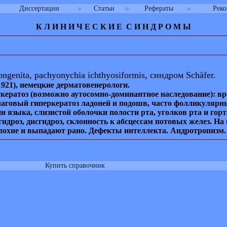
●
●
●
Диссертации
Статьи
Рефераты
Рек
К Л И
Н
И
Ч
Е
С
К
И
Е
С
И
Н Д Р О М Ы
ongenita
,
pachyonychia ichthyosiformis
, синдром
Schäfer.
21), немец
кие дерматовенерологи.
кератоз (возможно аутосомно-доминантное наследование): вр
чаговый гиперкератоз ладоней и подошв, часто фолликулярны
 языка, слизистой оболочки полости рта, уголков рта и гор
идроз, дисгидроз, склонность к абсцессам потовых желез. Н
 плохие и выпадают рано. Дефекты интеллекта. Андротропизм.
Купить справочник