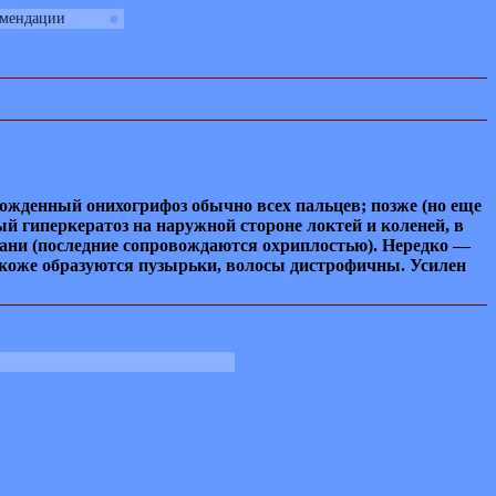
●
омендации
ожденный онихогрифоз обычно всех пальцев; позже (но еще
й гиперкератоз на наружной стороне локтей и коленей, в
тани (последние сопровождаются охриплостью). Нередко —
а коже образуются пузырьки, волосы дистрофичны. Усилен