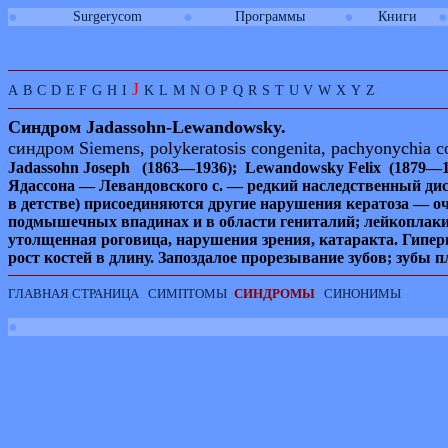
●
●
●
●
Surgerycom
Программы
Книги
J
A
B
C
D
E
F
G
H
I
K
L
M
N
O
P
Q
R
S
T
U
V
W
X
Y
Z
Синдром
Jadassohn
-
Lewandowsky
.
синдром
Siemens
,
polykeratosis congenita
,
pachyonychia c
Jadassohn
Joseph
(1863—1936);
Lewandowsky
Felix
(1879—19
Ядассона — Левандовского с. — редкий наследственный дис
в детстве) присоединяются другие нарушения кератоза — о
подмышечных впадинах и в области гениталий; лейкоплакии
утолщенная роговица, нарушения зрения, катаракта. Гиперг
рост костей в длину. Запоздалое прорезывание зубов; зубы
ГЛАВНАЯ СТРАНИЦА
СИМПТОМЫ
СИНДРОМЫ
СИНОНИМЫ
●