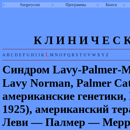
●
●
●
●
Surgerycom
Программы
Книги
К Л И
Н
И
Ч
Е
С
L
A
B
C
D
E
F
G
H
I
J
K
M
N
O
P
Q
R
S
T
U
V
W
X
Y
Z
Синдром
Lavy
-
Palmer
-
M
Lavy
Norman
,
Palmer
Ca
американские генетики,
1925), американский тер
Леви — Палмер — Мерри