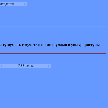
●
омендации
ая тугоухость с мучительными шумами в ушах; приступы
●
●
RSS-лента