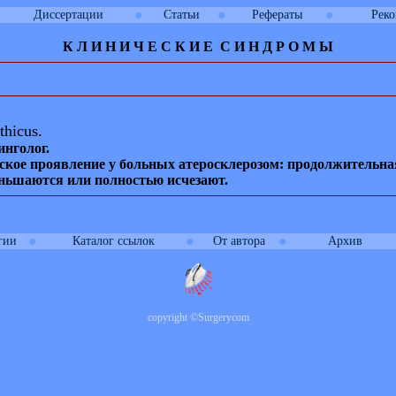
●
●
●
Диссертации
Статьи
Рефераты
Рек
К Л И
Н
И
Ч
Е
С
К
И
Е
С
И
Н Д Р О М Ы
thicus.
нголог.
ское проявление у больных атеросклерозом: продолжительн
еньшаются или полностью исчезают.
●
●
●
гии
Каталог ссылок
От автора
Архив
copyright
©
Surgerycom