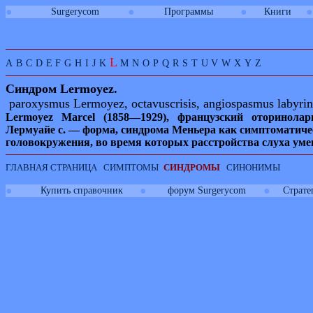
●
●
●
●
Surgerycom
Программы
Книги
L
A
B
C
D
E
F
G
H
I
J
K
M
N
O
P
Q
R
S
T
U
V
W
X
Y
Z
Синдром
Lermoyez.
paroxysmus Lermoyez, octavuscrisis, angiospasmus labyrin
Lermoyez Marcel
(1858—1929), французский оторинолари
Лермуайе с. — форма, синдрома Меньера как симптоматиче
головокружения, во время которых расстройства слуха ум
ГЛАВНАЯ СТРАНИЦА
СИМПТОМЫ
СИНДРОМЫ
СИНОНИМЫ
●
●
●
Купить справочник
форум Surgerycom
Страте